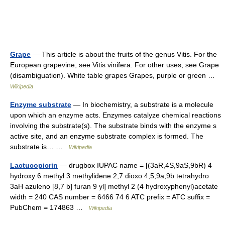
Grape
— This article is about the fruits of the genus Vitis. For the
European grapevine, see Vitis vinifera. For other uses, see Grape
(disambiguation). White table grapes Grapes, purple or green …
Wikipedia
Enzyme substrate
— In biochemistry, a substrate is a molecule
upon which an enzyme acts. Enzymes catalyze chemical reactions
involving the substrate(s). The substrate binds with the enzyme s
active site, and an enzyme substrate complex is formed. The
substrate is… …
Wikipedia
Lactucopicrin
— drugbox IUPAC name = [(3aR,4S,9aS,9bR) 4
hydroxy 6 methyl 3 methylidene 2,7 dioxo 4,5,9a,9b tetrahydro
3aH azuleno [8,7 b] furan 9 yl] methyl 2 (4 hydroxyphenyl)acetate
width = 240 CAS number = 6466 74 6 ATC prefix = ATC suffix =
PubChem = 174863 …
Wikipedia