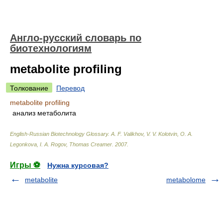
Англо-русский словарь по
биотехнологиям
metabolite profiling
Толкование
Перевод
metabolite profiling
анализ метаболита
English-Russian Biotechnology Glossary
.
A. F. Valikhov, V. V. Kolotvin, O. A.
Legonkova, I. A. Rogov, Thomas Creamer
.
2007
.
Игры ⚽
Нужна курсовая?
metabolite
metabolome