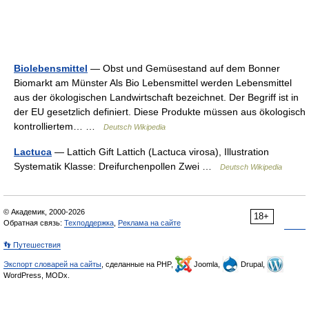
Biolebensmittel
— Obst und Gemüsestand auf dem Bonner
Biomarkt am Münster Als Bio Lebensmittel werden Lebensmittel
aus der ökologischen Landwirtschaft bezeichnet. Der Begriff ist in
der EU gesetzlich definiert. Diese Produkte müssen aus ökologisch
kontrolliertem… …
Deutsch Wikipedia
Lactuca
— Lattich Gift Lattich (Lactuca virosa), Illustration
Systematik Klasse: Dreifurchenpollen Zwei …
Deutsch Wikipedia
© Академик, 2000-2026
18+
Обратная связь:
Техподдержка
,
Реклама на сайте
👣 Путешествия
Экспорт словарей на сайты
, сделанные на PHP,
Joomla,
Drupal,
WordPress, MODx.